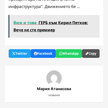
инфраструктура“. Движението бе …
Виж и това
ГЕРБ към Кирил Петков:
Вече не сте премиер
Twitter
Facebook
WhatsApp
Copy
Мария Атанасова
новини