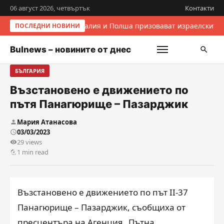
06 август 2026, четвъртък
Контакти
Италия и Полша призовават израелските 
ПОСЛЕДНИ НОВИНИ
Bulnews – новините от днес
БЪЛГАРИЯ
Възстановено е движението по
пътя Панагюрище – Пазарджик
Мария Атанасова
03/03/2023
29 views
1 min read
Възстановено е движението по път ІІ-37
Панагюрище – Пазарджик, съобщиха от
пресцентъра на Агенция „Пътна