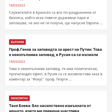
18/03/2023
Служителите в Брюксел са все по-раздразнени от
бизнеса, който иска повече държавни пари и
заплашва, че ако не ги получи, ще напусне Европа и
ще се премести в Америка. "Тези искания
продължават да валят", казва разочарован дипл...
БЪЛГАРИЯ
Проф.Генов за заповедта за арест на Путин: Това
е неизпълнима заповед, в Русия са се изсмели
18/03/2023
Това е неизпълнима заповед, тя има политически,
пропаганден ефект, в Русия са се изсмели.това каза в
коментар за "Фокус" проф. Георги ...
ЛЮБОПИТНО
Таня Боева: Бях насилствено измъкната от
нещото, което ме правеше щастлива