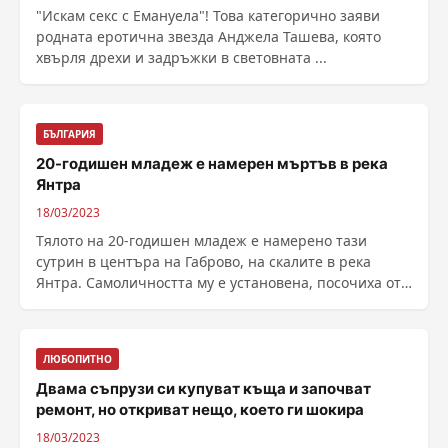
"Искам секс с Емануела"! Това категорично заяви
родната еротична звезда Анджела Ташева, която
хвърля дрехи и задръжки в световната ...
БЪЛГАРИЯ
20-годишен младеж е намерен мъртъв в река
Янтра
18/03/2023
Тялото на 20-годишен младеж е намерено тази
сутрин в центъра на Габрово, на скалите в река
Янтра. Самоличността му е установена, посочиха от
......
ЛЮБОПИТНО
Двама съпрузи си купуват къща и започват
ремонт, но откриват нещо, което ги шокира
18/03/2023