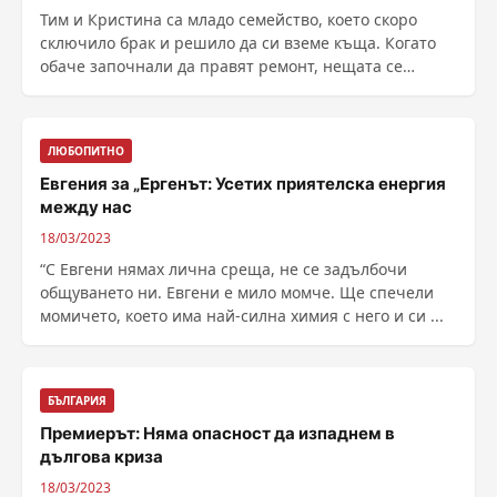
Тим и Кристина са младо семейство, което скоро
сключило брак и решило да си вземе къща. Когато
обаче започнали да правят ремонт, нещата се
обърнали ......
ЛЮБОПИТНО
Евгения за „Ергенът: Усетих приятелска енергия
между нас
18/03/2023
“С Евгени нямах лична среща, не се задълбочи
общуването ни. Евгени е мило момче. Ще спечели
момичето, което има най-силна химия с него и си ...
БЪЛГАРИЯ
Премиерът: Няма опасност да изпаднем в
дългова криза
18/03/2023