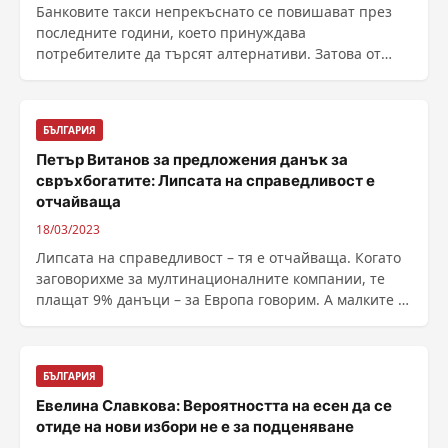
Банковите такси непрекъснато се повишават през
последните години, което принуждава
потребителите да търсят алтернативи. Затова от
Активни потребители ......
БЪЛГАРИЯ
Петър Витанов за предложения данък за
свръхбогатите: Липсата на справедливост е
отчайваща
18/03/2023
Липсата на справедливост – тя е отчайваща. Когато
заговорихме за мултинационалните компании, те
плащат 9% данъци – за Европа говорим. А малките и
......
БЪЛГАРИЯ
Евелина Славкова: Вероятността на есен да се
отиде на нови избори не е за подценяване