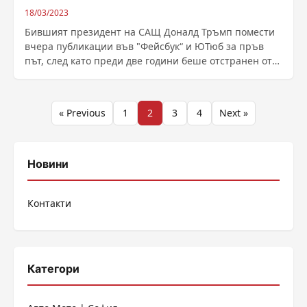
18/03/2023
Бившият президент на САЩ Доналд Тръмп помести
вчера публикации във "Фейсбук“ и ЮТюб за пръв
път, след като преди две години беше отстранен от
......
Разделяне
« Previous
1
2
3
4
Next »
на
публикациите
Новини
на
Контакти
страници
Категори