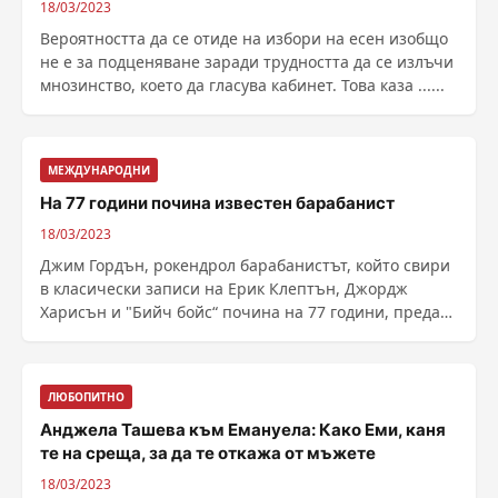
18/03/2023
Вероятността да се отиде на избори на есен изобщо
не е за подценяване заради трудността да се излъчи
мнозинство, което да гласува кабинет. Това каза ......
МЕЖДУНАРОДНИ
На 77 години почина известен барабанист
18/03/2023
Джим Гордън, рокендрол барабанистът, който свири
в класически записи на Ерик Клептън, Джордж
Харисън и "Бийч бойс“ почина на 77 години, предаде
......
ЛЮБОПИТНО
Анджела Ташева към Емануела: Како Еми, каня
те на среща, за да те откажа от мъжете
18/03/2023