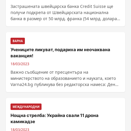
Застрашената швейцарска банка Credit Suisse ще
получи подкрепа от Швейцарската национална
банка в размер от 50 млрд. франка (54 млрд. долара),
за да подсили ликвидността и да успокои
инвеститорите и в опит разпространението на ...
ВАРНА
Учениците ликуват, подариха им неочаквана
ваканция!
18/03/2023
Важно съобщение от пресцентъра на
министерството на образованието и науката, което
Varna24.bg публикува без редакторска намеса: Денят
след ...
МЕЖДУНАРОДНИ
Нощна стрелба: Украйна свали 11 дрона
камикадзе
18/03/2023