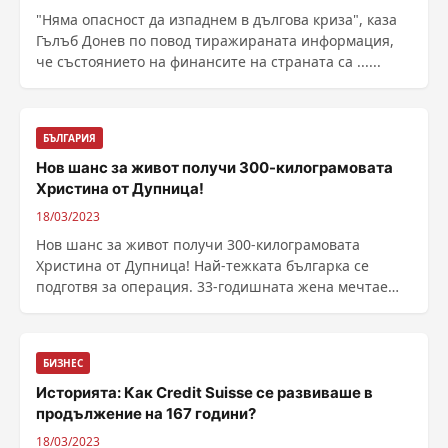
"Няма опасност да изпаднем в дългова криза", каза
Гълъб Донев по повод тиражираната информация,
че състоянието на финансите на страната са ......
БЪЛГАРИЯ
Нов шанс за живот получи 300-килограмовата
Христина от Дупница!
18/03/2023
Нов шанс за живот получи 300-килограмовата
Христина от Дупница! Най-тежката българка се
подготвя за операция. 33-годишната жена мечтае
през новата ......
БИЗНЕС
Историята: Как Credit Suisse се развиваше в
продължение на 167 години?
18/03/2023