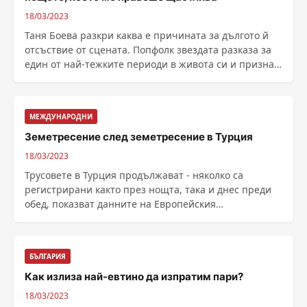
18/03/2023
Таня Боева разкри каква е причината за дългото й
отсъствие от сцената. Попфолк звездата разказа за
един от най-тежките периоди в живота си и призна,
......
МЕЖДУНАРОДНИ
Земетресение след земетресение в Турция
18/03/2023
Трусовете в Турция продължават - няколко са
регистрирани както през нощта, така и днес преди
обед, показват данните на Eвропейския
средиземноморски ......
БЪЛГАРИЯ
Как излиза най-евтино да изпратим пари?
18/03/2023