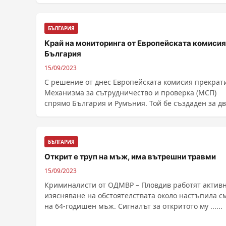
8.5% през предходния месец юли, сочат данните н
Националния статистичес...
БЪЛГАРИЯ
Край на мониторинга от Европейската комисия
България
15/09/2023
С решение от днес Европейската комисия прекрат
Механизма за сътрудничество и проверка (МСП)
спрямо България и Румъния. Той бе създаден за д
......
БЪЛГАРИЯ
Открит е труп на мъж, има вътрешни травми
15/09/2023
Криминалисти от ОДМВР – Пловдив работят активн
изясняване на обстоятелствата около настъпила с
на 64-годишен мъж. Сигналът за откритото му ......