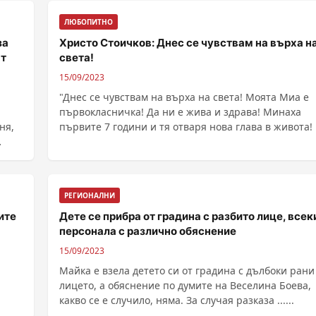
ЛЮБОПИТНО
за
Христо Стоичков: Днес се чувствам на върха н
ат
света!
15/09/2023
"Днес се чувствам на върха на света! Моята Миа е
първокласничка! Да ни е жива и здрава! Минаха
ня,
първите 7 години и тя отваря нова глава в живота! ..
РЕГИОНАЛНИ
ите
Дете се прибра от градина с разбито лице, всек
персонала с различно обяснение
15/09/2023
Майка е взела детето си от градина с дълбоки рани
лицето, а обяснение по думите на Веселина Боева,
какво се е случило, няма. За случая разказа ......