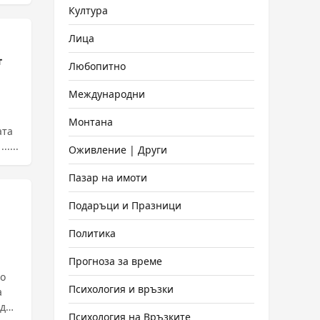
и и
Култура
Лица
т
Любопитно
Международни
Монтана
ата
....
Оживление | Други
Пазар на имоти
Подаръци и Празници
Политика
Прогноза за време
то
Психология и връзки
а
ед
Психология на Връзките