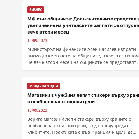
БИЗНЕС
МФ към общините: Допълнителните средства 
увеличение на учителските заплати се отпуск
вече втори месец
15/09/2023
Министърът на финансите Асен Василев изпрати
писмо до кметовете на общините, в което се напом
че вече втори месец на общините се предоставят
средства за делегираните от държавата дейности.
Повод за писмото са твърденията за...
МЕЖДУНАРОДНИ
Магазини в чужбина лепят стикери върху хран
с необосновано високи цени
15/09/2023
Верига магазини лепи стикери върху храните с
необосновано високи цени, за да предупредят
клиентите. Практиката е във Франция и цели да
намали ......