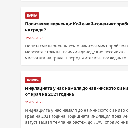
ВАРНА
Попитахме варненци: Кой е най-големият про
на града?
15/09/2023
Попитахме варненци кой е най-големият проблем 
морската столица. Всички единодушно посочиха -
чистотата на града. Според жителите, последните ...
БИЗНЕС
Инфлацията у нас намаля до най-ниското си н
от края на 2021 година
15/09/2023
Инфлацията у нас намаля до най-ниското си ниво 
края на 2021 година. Годишната инфлация през ме
август забавя темпа на растеж до 7.7%, спрямо нив