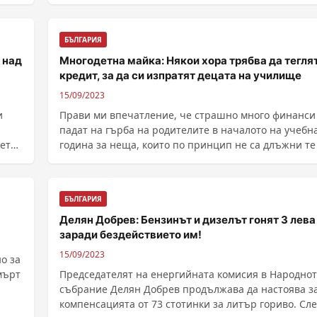
а
сътресения и все по-масовите климатични промен
влошаването на околнат...
БЪЛГАРИЯ
 над
Многодетна майка: Някои хора трябва да тегля
кредит, за да си изпратят децата на училище
15/09/2023
и
Прави ми впечатление, че страшно много финанси
падат на гърба на родителите в началото на учебн
вете
година за неща, които по принцип не са длъжни те ..
БЪЛГАРИЯ
Делян Добрев: Бензинът и дизелът гонят 3 лева
заради бездействието им!
15/09/2023
о за
мърт
Председателят на енергийната комисия в Народно
събрание Делян Добрев продължава да настоява з
компенсацията от 73 стотинки за литър гориво. Сл