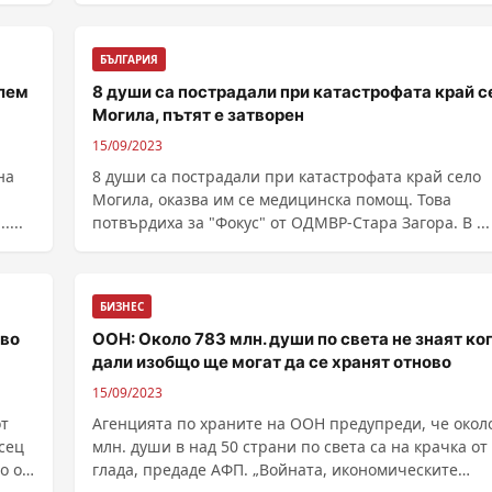
БЪЛГАРИЯ
блем
8 души са пострадали при катастрофата край с
Могила, пътят е затворен
15/09/2023
на
8 души са пострадали при катастрофата край село
Могила, оказва им се медицинска помощ. Това
...
потвърдиха за "Фокус" от ОДМВР-Стара Загора. В ...
БИЗНЕС
иво
ООН: Около 783 млн. души по света не знаят ког
дали изобщо ще могат да се хранят отново
15/09/2023
от
Агенцията по храните на ООН предупреди, че окол
сец
млн. души в над 50 страни по света са на крачка от
о от
глада, предаде АФП. „Войната, икономическите