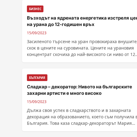
БИЗНЕС
Възходът на ядрената енергетика изстреля це
на урана до 12-годишен връх
15/09/2023
Засиленото търсене на уран провокираха внушит
скок в цените на суровината. Цените на урановия
концентрат скочиха до най-високото си ниво от 12
години, подчертавайки глобалното възраждане на
ядрената енергетика, тъй като все...
БЪЛГАРИЯ
Сладкар – декоратор: Нивото на българските
захарни артисти е много високо
15/09/2023
Дължа своя успех в сладкарството и в захарната
декорация на образованието, което съм получила 
България. Това каза сладкар-декораторът Мария
Озтюрк ......