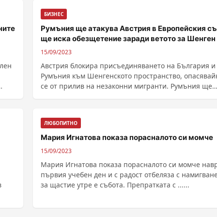
БИЗНЕС
ните
Румъния ще атакува Австрия в Европейския съ
ще иска обезщетение заради ветото за Шенген
15/09/2023
елен
Австрия блокира присъединяването на България и
Румъния към Шенгенското пространство, опасявай
се от прилив на незаконни мигранти. Румъния ще
атакува Австрия в Европейския съд и ще иска
обезщетение, ако австрийското правителс...
ЛЮБОПИТНО
Мария Игнатова показа порасналото си момче
15/09/2023
Мария Игнатова показа порасналото си момче нав
първия учебен ден и с радост отбеляза с намигване
в
за щастие утре е събота. Препратката с ......