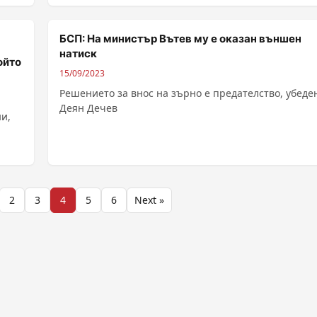
......
БСП: На министър Вътев му е оказан външен
натиск
ойто
15/09/2023
Решението за внос на зърно е предателство, убеде
Деян Дечев
и,
2
3
4
5
6
Next »