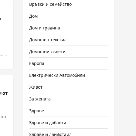
Връзки и семейство
Дом
а
Дом и градина
Домашен текстил
Домашни съвети
....
Европа
Електрически Автомобили
Живот
и от
За жената
Здраве
 по
Здраве и добавки
Здраве и лайфстайл