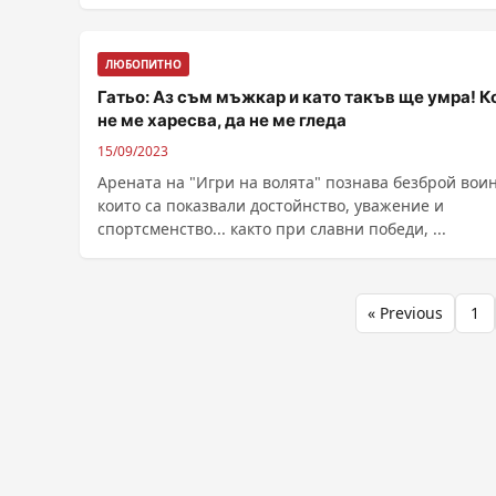
ЛЮБОПИТНО
Гатьо: Аз съм мъжкар и като такъв ще умра! К
не ме харесва, да не ме гледа
15/09/2023
Арената на "Игри на волята" познава безброй воин
които са показвали достойнство, уважение и
спортсменство... както при славни победи, ...
Разделяне
« Previous
1
на
публикациите
на
страници