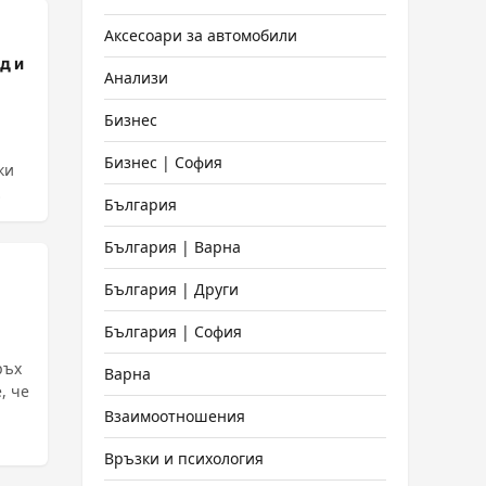
Аксесоари за автомобили
д и
Анализи
Бизнес
Бизнес | София
ки
България
България | Варна
България | Други
България | София
ръх
Варна
, че
Взаимоотношения
Връзки и психология