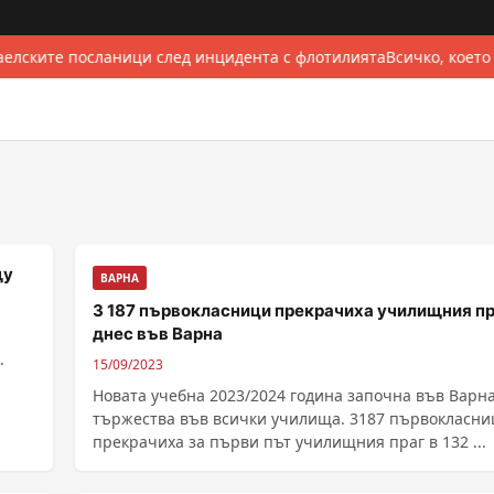
елските посланици след инцидента с флотилията
Всичко, което
щу
ВАРНА
3 187 първокласници прекрачиха училищния п
днес във Варна
.
15/09/2023
Новата учебна 2023/2024 година започна във Варна
тържества във всички училища. 3187 първокласни
прекрачиха за първи път училищния праг в 132 ...