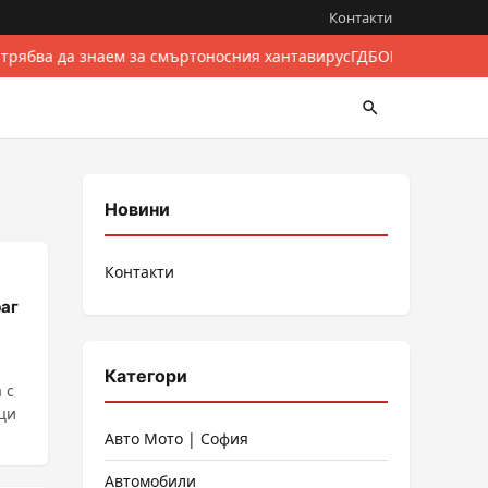
Контакти
 трябва да знаем за смъртоносния хантавирус
ГДБОП разби межд
Новини
Контакти
раг
Категори
 с
ци
Авто Мото | София
Автомобили