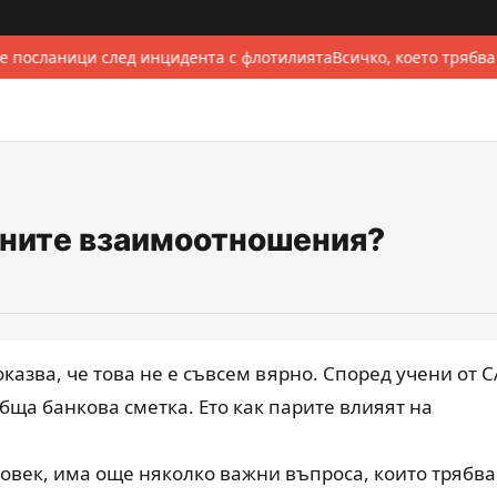
 посланици след инцидента с флотилията
Всичко, което трябва
ачните взаимоотношения?
е оказва, че това не е съвсем вярно. Според учени от
бща банкова сметка. Ето как парите влияят на
човек, има още няколко важни въпроса, които трябва