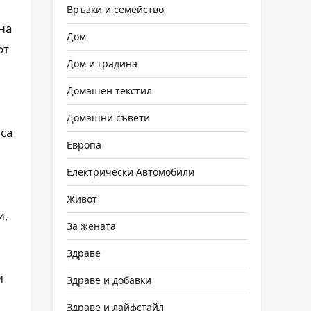
Връзки и семейство
на
Дом
от
Дом и градина
Домашен текстил
Домашни съвети
 са
Европа
Електрически Автомобили
Живот
и,
За жената
Здраве
и
Здраве и добавки
Здраве и лайфстайл