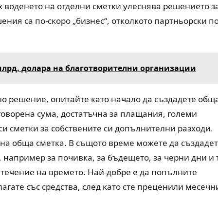
ях воденето на отделни сметки улеснява решението з
ения са по-скоро „бизнес“, отколкото партньорски п
млрд. долара на благотворителни организации
бно решение, опитайте като начало да създадете общ
оговорена сума, достатъчна за плащания, големи
 си сметки за собствените си допълнителни разходи.
дна обща сметка. В същото време можете да създаде
, например за почивка, за бъдещето, за черни дни и т
 течение на времето. Най-добре е да попълните
агате със средства, след като сте преценили месечн