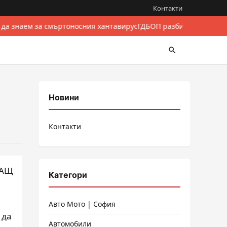
Контакти
 да знаем за смъртоносния хантавирус
ГДБОП разби международе
Новини
Контакти
 САЩ
Категори
Авто Мото | София
 да
Автомобили