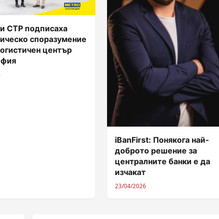
и CTP подписаха
гическо споразумение
логистичен център
офия
6
iBanFirst: Понякога най-
доброто решение за
централните банки е да
изчакат
23/04/2026