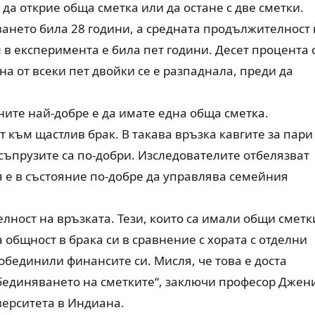
 да открие обща сметка или да остане с две сметки.
ването била 28 години, а средната продължителност 
в експеримента е била пет години. Десет процента 
на от всеки пет двойки се е разпаднала, преди да
ите най-добре е да имате една обща сметка.
т към щастлив брак. В такава връзка кавгите за пари
ъпрузите са по-добри. Изследователите отбелязват
я е в състояние по-добре да управлява семейния
ност на връзката. Тези, които са имали общи сметк
 общност в брака си в сравнение с хората с отделни
 обединили финансите си. Мисля, че това е доста
обединяването на сметките“, заключи професор Джен
иверситета в Индиана.