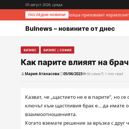
05 август 2026, сряда
Италия и Полша призовават израелските
ПОСЛЕДНИ НОВИНИ
Bulnews – новините от днес
БИЗНЕС
БИЗНЕС | СОФИЯ
Как парите влияят на бр
Мария Атанасова
05/06/2023
36 views
1 min read
Казват, че „щастието не е в парите“, но с
ключът към щастливия брак е… да имате о
взаимоотношенията.
Когато вземате решение за връзка с друг 