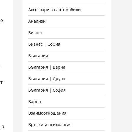
Аксесоари за автомобили
те
Анализи
Бизнес
Бизнес | София
България
щ
България | Варна
България | Други
нт
България | София
Варна
Взаимоотношения
Връзки и психология
 а