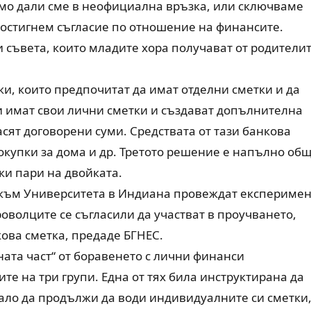
симо дали сме в неофициална връзка, или сключваме
 постигнем съгласие по отношение на финансите.
 съвета, които младите хора получават от родители
и, които предпочитат да имат отделни сметки и да
и имат свои лични сметки и създават допълнителна
асят договорени суми. Средствата от тази банкова
покупки за дома и др. Третото решение е напълно об
ки пари на двойката.
ss към Университета в Индиана провеждат експериме
роволците се съгласили да участват в проучването,
кова сметка, предаде БГНЕС.
ната част“ от боравенето с лични финанси
те на три групи. Една от тях била инструктирана да
вало да продължи да води индивидуалните си сметки,