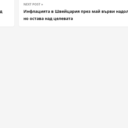
NEXT POST »
ед
Инфлацията в Швейцария през май върви надол
но остава над целевата