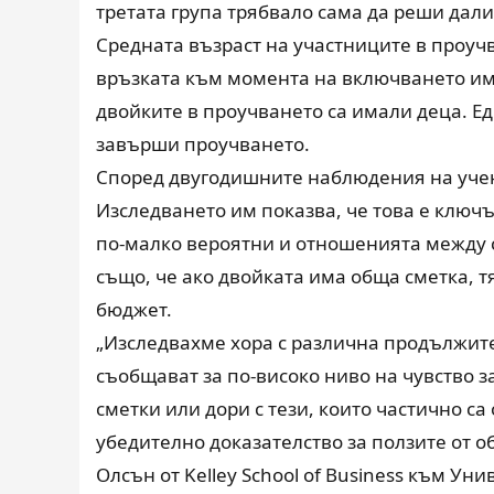
третата група трябвало сама да реши дали
Средната възраст на участниците в проуч
връзката към момента на включването им 
двойките в проучването са имали деца. Ед
завърши проучването.
Според двугодишните наблюдения на учен
Изследването им показва, че това е ключъ
по-малко вероятни и отношенията между с
също, че ако двойката има обща сметка, т
бюджет.
„Изследвахме хора с различна продължител
съобщават за по-високо ниво на чувство за
сметки или дори с тези, които частично са
убедително доказателство за ползите от 
Олсън от Kelley School of Business към Ун