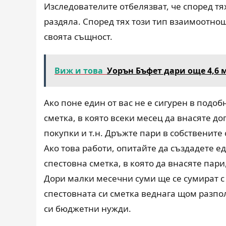
Изследователите отбелязват, че според т
раздяла. Според тях този тип взаимоотнош
своята същност.
Виж и това
Уорън Бъфет дари още 4,6 
Ако поне един от вас не е сигурен в подо
сметка, в която всеки месец да внасяте д
покупки и т.н. Дръжте пари в собствените
Ако това работи, опитайте да създадете е
спестовна сметка, в която да внасяте пари
Дори малки месечни суми ще се сумират с
спестовната си сметка веднага щом разпол
си бюджетни нужди.