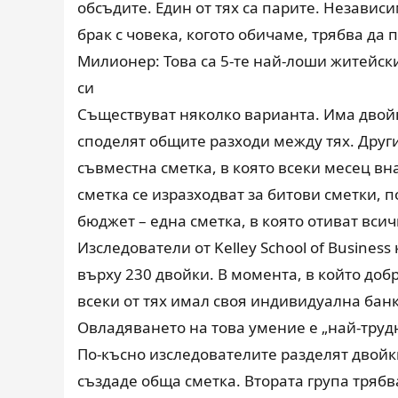
обсъдите. Един от тях са парите. Незави
брак с човека, когото обичаме, трябва да
Милионер: Това са 5-те най-лоши житейски
си
Съществуват няколко варианта. Има двойк
споделят общите разходи между тях. Друг
съвместна сметка, в която всеки месец вн
сметка се изразходват за битови сметки, 
бюджет – една сметка, в която отиват всич
Изследователи от Kelley School of Busine
върху 230 двойки. В момента, в който доб
всеки от тях имал своя индивидуална бан
Oвладяването на това умение е „най-труд
По-късно изследователите разделят двойки
създаде обща сметка. Втората група тряб