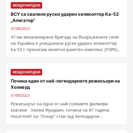
МЕЖДУНАРОДНИ
ВСУ са свалили руски ударен хеликоптер Ка-52
„Алигатор“
07/08/2023
47-ма механизирана бригада на Въоръжените сили
на Украйна е унищожила руски ударен хеликоптер
Ка-52 с преносим зенитно-ракетен комплекс (ПЗРК)
близо ......
МЕЖДУНАРОДНИ
Почина един от най-легендарните режисьори на
Холивуд
07/08/2023
Режисьорът на едни от най-големите филмови
класики - Уилям Фридкин, почина на 87 години.
Носителят на "Оскар“ стои зад легендарни
продукции като ......