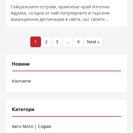
Сейшелските острови, архипелаг край Източна
Африка, са една от най-популярните и търсени
ваканционни дестинации в света, със своите
перфектни бели плажове, тюркоазени води и
зашеметяващи коралови рифове, предаде ДПА и
БТА. За ...
Разделяне
1
2
3
…
9
Next »
на
публикациите
Новини
на
Контакти
страници
Категори
Авто Мото | София