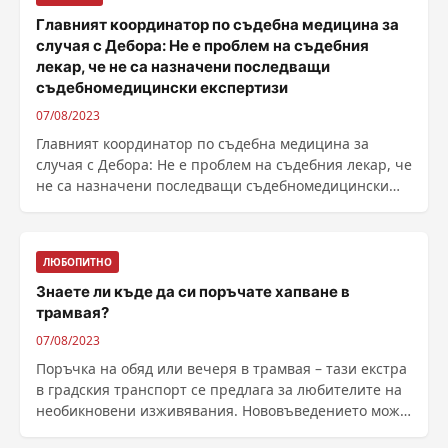
Главният координатор по съдебна медицина за
случая с Дебора: Не е проблем на съдебния
лекар, че не са назначени последващи
съдебномедицински експертизи
07/08/2023
Главният координатор по съдебна медицина за
случая с Дебора: Не е проблем на съдебния лекар, че
не са назначени последващи съдебномедицински
......
ЛЮБОПИТНО
Знаете ли къде да си поръчате хапване в
трамвая?
07/08/2023
Поръчка на обяд или вечеря в трамвая – тази екстра
в градския транспорт се предлага за любителите на
необикновени изживявания. Нововъведението може
......