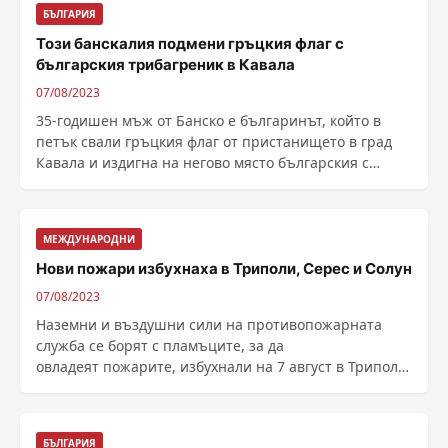
БЪЛГАРИЯ
Този банскалия подмени гръцкия флаг с
българския трибагреник в Кавала
07/08/2023
35-годишен мъж от Банско е българинът, който в
петък свали гръцкия флаг от пристанището в град
Кавала и издигна на негово място българския с
викове ......
МЕЖДУНАРОДНИ
Нови пожари избухнаха в Триполи, Серес и Солун
07/08/2023
Наземни и въздушни сили на противопожарната
служба се борят с пламъците, за да
овладеят пожарите, избухнали на 7 август в Триполи,
Серес и Солун, ......
БЪЛГАРИЯ