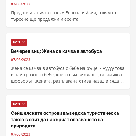
07/08/2023
Предпочитанията са към Европа и Азия, голямото
търсене ще продължи и есента
БИЗНЕС
Вечерен виц: Жена се качва в автобуса
07/08/2023
Жена се качва в автобуса с бебе на ръце. - Ауууу това
е най-грозното бебе, което съм виждал..., възкликва
шофьорът. Жената, разплакана отива назад и сяда до
един господин... - Защо плачете..., пита той... -
Шофьорът ме обид...
БИЗНЕС
Сейшелските острови въведоха туристическа
такса в опит да насърчат опазването на
природата
07/08/2023