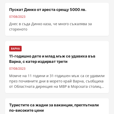
Пускат Динко от ареста срещу 5000 лв.
07/08/2023
Днес в съда Динко каза, че много съжалява за
стореното
ВАРНА
11-годишно дете и млад мъж се удавиха във
Варна, с катер издирват трети
07/08/2023
Момче на 11 години и 31-годишен мъж са се удавили
през почивните дни в морето край Варна, съобщиха
от Областната дирекция на МВР в Морската столица.
......
Туристите са жадни за ваканции, преглътнали
по-високите цени