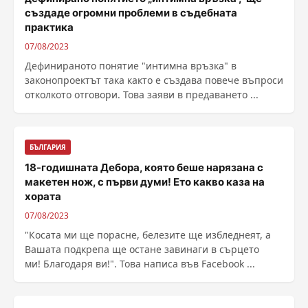
създаде огромни проблеми в съдебната
практика
07/08/2023
Дефинираното понятие "интимна връзка" в
законопроектът така както е създава повече въпроси
отколкото отговори. Това заяви в предаването ...
БЪЛГАРИЯ
18-годишната Дебора, която беше нарязана с
макетен нож, с първи думи! Ето какво каза на
хората
07/08/2023
"Косата ми ще порасне, белезите ще избледнеят, а
Вашата подкрепа ще остане завинаги в сърцето
ми! Благодаря ви!". Това написа във Facebook ...