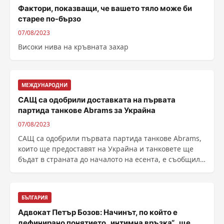
Фактори, показващи, че вашето тяло може би
старее по-бързо
07/08/2023
Високи нива на кръвната захар
МЕЖДУНАРОДНИ
САЩ са одобрили доставката на първата
партида танкове Abrams за Украйна
07/08/2023
САЩ са одобрили първата партида танкове Abrams,
които ще предоставят на Украйна и танковете ще
бъдат в страната до началото на есента, е съобщил
......
БЪЛГАРИЯ
Адвокат Петър Бозов: Начинът, по който е
дефинирано понятието „интимна връзка“, ще