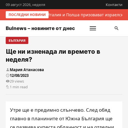
09 август 2026, неделя
Контакти
Италия и Полша призовават израелскит
ПОСЛЕДНИ НОВИНИ
Bulnews – новините от днес
БЪЛГАРИЯ
Ще ни изненада ли времето в
неделя?
Мария Атанасова
12/08/2023
29 views
1 min read
Утре ще е предимно слънчево. След обяд
главно в планините от Южна България ще
се развива купеста облачност и на отделни