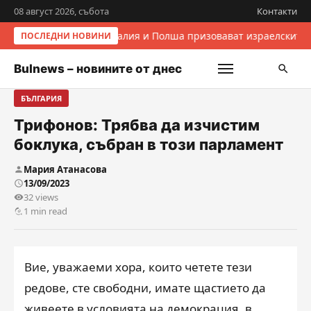
08 август 2026, събота
Контакти
Италия и Полша призовават израелските 
ПОСЛЕДНИ НОВИНИ
Bulnews – новините от днес
БЪЛГАРИЯ
Трифонов: Трябва да изчистим
боклука, събран в този парламент
Мария Атанасова
13/09/2023
32 views
1 min read
Вие, уважаеми хора, които четете тези
редове, сте свободни, имате щастието да
живеете в условията на демокрация, в