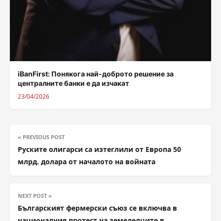
iBanFirst: Понякога най-доброто решение за
централните банки е да изчакат
23/04/2026
« PREVIOUS POST
Руските олигарси са изтеглили от Европа 50
млрд. долара от началото на войната
NEXT POST »
Българският фермерски съюз се включва в
националния протест на земеделците в