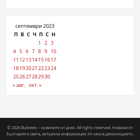
септември 2023
П
В
С
Ч
П
С
Н
1
2
3
4
5
6
7
8
9
10
11
12
13
14
15
16
17
18
19
20
21
22
23
24
25
26
27
28
29
30
« авг.
окт. »
© 2026 Bulnews – новините от днес. All rights reserved. Новини от
България и света, актуална информация 24 часа в денонощието.