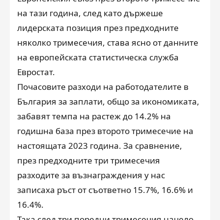
на тази година, след като държеше
лидерската позиция през предходните
няколко тримесечия, става ясно от данните
на европейската статистическа служба
Евростат.
Почасовите разходи на работодателите в
България за заплати, общо за икономиката,
забавят темпа на растеж до 14.2% на
годишна база през второто тримесечие на
настоящата 2023 година. За сравнение,
през предходните три тримесечия
разходите за възнаграждения у нас
записаха ръст от съответно 15.7%, 16.6% и
16.4%.
Така след три поредни тримесечия начело