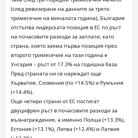
(след ревизиране на данните за трето
тримесечие на миналата година), България
отстъпва лидерската позиция в ЕС по ръст
на почасовите разходи за заплати, като
страна, която заема първа позиция през
второто тримесечие на тази година е
Унгария – ръст от 17.3% на годишна база.
Пред страната ни се нареждат още
Хърватия, Словения (по +14.5%) и Румъния
(+14.4%).
Още четири страни от ЕС постигат
двуцифрен ръст в почасовите разходи за
възнаграждения, а именно Полша (+13.3%),
Естония (+13.1%), Литва (+12.4%) и Латвия