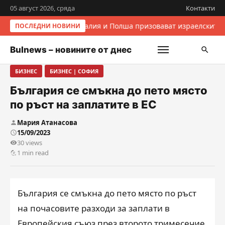
05 август 2026, сряда
Контакти
Италия и Полша призовават израелските 
ПОСЛЕДНИ НОВИНИ
Bulnews – новините от днес
БИЗНЕС
БИЗНЕС | СОФИЯ
България се смъкна до пето място
по ръст на заплатите в ЕС
Мария Атанасова
15/09/2023
30 views
1 min read
България се смъкна до пето място по ръст
на почасовите разходи за заплати в
Европейския съюз през второто тримесечие