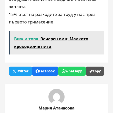
заплата
15% ръст на разходите за труд у нас през
първото тримесечие
Виж и това
Вечерен виц: Малкото
крокодилче пита
Twitter
Facebook
WhatsApp
Copy
Мария Атанасова