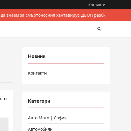
Контакти
 да знаем за смъртоносния хантавирус
ГДБОП разби международе
Новини
Контакти
е в
Категори
Авто Мото | София
Автомобили