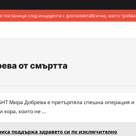
е посланици след инцидента с флотилията
Всичко, което трябва
ева от смъртта
БНТ Мира Добрева е претърпяла спешна операция и 
 хора, които не …
риса поддържа здравето си по изключително