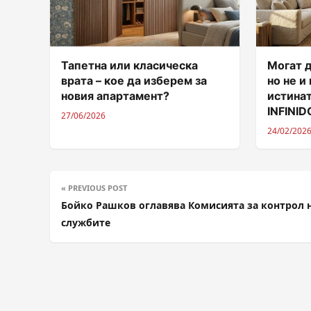
Тапетна или класическа
Могат д
врата – кое да изберем за
но не и
новия апартамент?
истинат
INFINI
27/06/2026
24/02/202
« PREVIOUS POST
Бойко Рашков оглавява Комисията за контрол 
службите