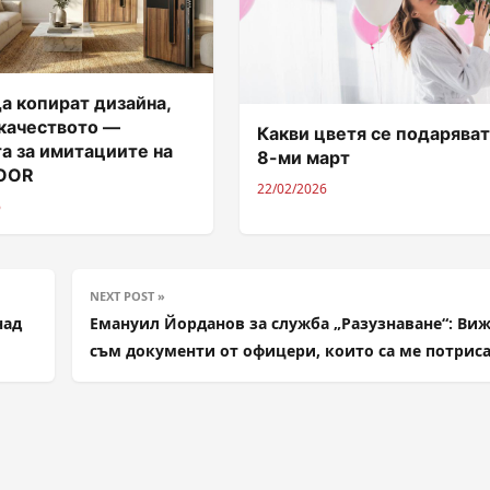
а копират дизайна,
 качеството —
Какви цветя се подаряват
а за имитациите на
8-ми март
DOOR
22/02/2026
6
NEXT POST »
над
Емануил Йорданов за служба „Разузнаване“: Ви
съм документи от офицери, които са ме потрис