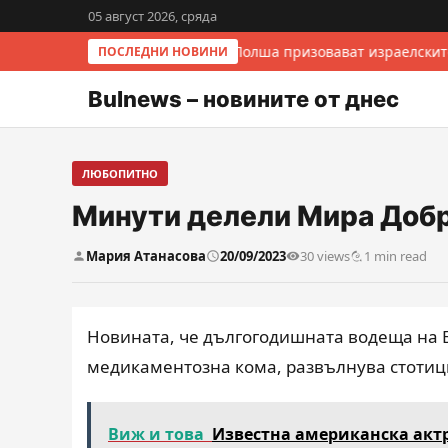
05 август 2026, сряда
Италия и Полша призовават израелскит
ПОСЛЕДНИ НОВИНИ
Bulnews – новините от днес
ЛЮБОПИТНО
Минути делели Мира Добр
Мария Атанасова
20/09/2023
30 views
1 min read
Новината, че дългогодишната водеща на 
медикаментозна кома, развълнува стотици
Виж и това
Известна американска акт