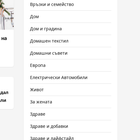
Връзки и семейство
Дом
Дом и градина
 на
Домашен текстил
Домашни съвети
Европа
Електрически Автомобили
Живот
ждал
али
За жената
Здраве
Здраве и добавки
Здраве и лайфстайл